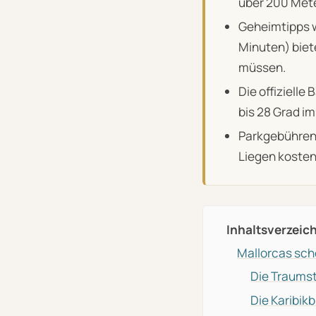
über 200 Mete
Geheimtipps w
Minuten) biet
müssen.
Die offiziell
bis 28 Grad i
Parkgebühren 
Liegen kosten 
Inhaltsverzeic
Mallorcas sch
Die Traums
Die Karibi