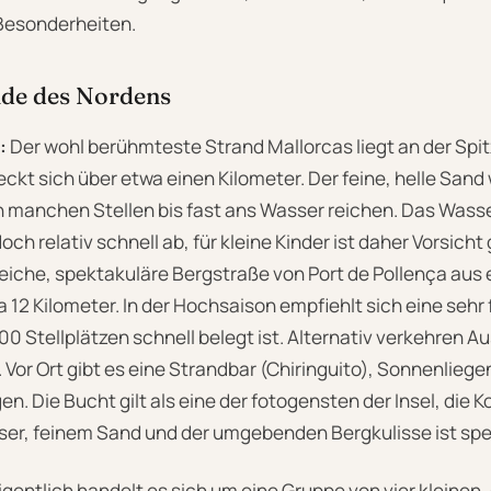
Besonderheiten.
de des Nordens
:
Der wohl berühmteste Strand Mallorcas liegt an der Spit
ckt sich über etwa einen Kilometer. Der feine, helle San
n manchen Stellen bis fast ans Wasser reichen. Das Wasser 
edoch relativ schnell ab, für kleine Kinder ist daher Vorsich
reiche, spektakuläre Bergstraße von Port de Pollença aus e
 12 Kilometer. In der Hochsaison empfiehlt sich eine sehr 
00 Stellplätzen schnell belegt ist. Alternativ verkehren 
. Vor Ort gibt es eine Strandbar (Chiringuito), Sonnenlieg
en. Die Bucht gilt als eine der fotogensten der Insel, die 
er, feinem Sand und der umgebenden Bergkulisse ist spe
igentlich handelt es sich um eine Gruppe von vier kleinen,