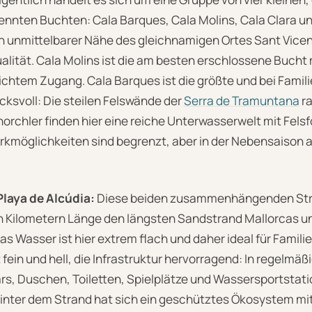
nnten Buchten: Cala Barques, Cala Molins, Cala Clara un
in unmittelbarer Nähe des gleichnamigen Ortes Sant Vicen
lität. Cala Molins ist die am besten erschlossene Bucht 
chtem Zugang. Cala Barques ist die größte und bei Famil
ucksvoll: Die steilen Felswände der
Serra de Tramuntana
ra
orchler finden hier eine reiche Unterwasserwelt mit Fel
kmöglichkeiten sind begrenzt, aber in der Nebensaison 
Playa de Alcúdia:
Diese beiden zusammenhängenden Strä
 Kilometern Länge den längsten Sandstrand Mallorcas u
as Wasser ist hier extrem flach und daher ideal für Familie
t fein und hell, die Infrastruktur hervorragend: In regelm
rs, Duschen, Toiletten, Spielplätze und Wassersportstati
nter dem Strand hat sich ein geschütztes Ökosystem mi