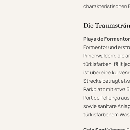
charakteristischen 
Die Traumsträn
Playa de Formentor
Formentor und erstre
Pinienwäldern, die a
türkisfarben, fällt j
ist über eine kurven
Strecke beträgt etwa
Parkplatz mit etwa 5
Port de Pollença aus
sowie sanitäre Anlag
türkisfarbenem Wass
Cala Sant Vicenç:
E