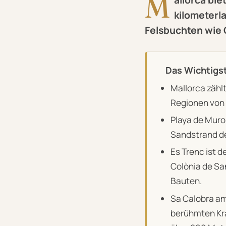
M
kilometerl
Felsbuchten wie 
Das Wichtigst
Mallorca zähl
Regionen von 
Playa de Muro
Sandstrand de
Es Trenc ist d
Colònia de San
Bauten.
Sa Calobra am
berühmten Kra