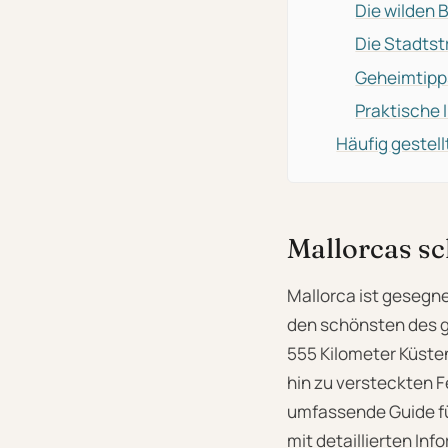
Die wilden 
Die Stadts
Geheimtipp
Praktische 
Häufig gestel
Mallorcas sc
Mallorca ist gesegne
den schönsten des g
555 Kilometer Küsten
hin zu versteckten F
umfassende Guide fü
mit detaillierten In