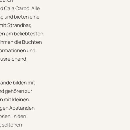
d Cala Carbó. Alle
ç und bieten eine
mit Strandbar,
ien am beliebtesten.
hmen die Buchten
sformationen und
ausreichend
nde bilden mit
nd gehören zur
n mit kleinen
äßigen Abständen
onen. In den
t seltenen