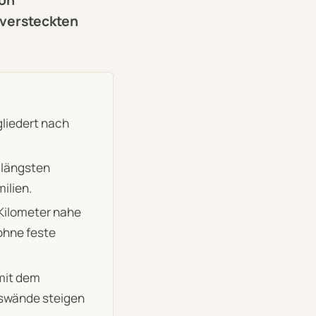
 versteckten
gliedert nach
 längsten
ilien.
 Kilometer nahe
ohne feste
 mit dem
lswände steigen