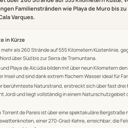
angen Familienstränden wie Playa de Muro bis zu
Cala Varques.
e in Kürze
t mehr als 260 Strände auf 555 Kilometern Küstenlinie, ge
Nord über Süd bis zur Serra de Tramuntana.
 und Playa de Alcúdia bilden mit über neun Kilometern den
r Insel und sind dank extrem flachem Wasser ideal für Fam
er berühmteste Naturstrand, erstreckt sich über fast drei
t Jordi und liegt vollständig in einem Naturschutzgebiet 
 Torrent de Pareis ist über eine spektakuläre Bergstraße
wattenknoten, einer 270-Grad-Kehre, erreichbar; die Fe