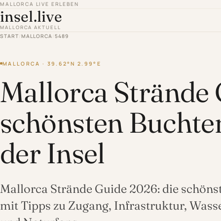
MALLORCA LIVE ERLEBEN
insel.live
MALLORCA AKTUELL
START
/
MALLORCA
/
5489
MALLORCA · 39.62°N 2.99°E
Mallorca Strände 
schönsten Buchte
der Insel
Mallorca Strände Guide 2026: die schöns
mit Tipps zu Zugang, Infrastruktur, Wass