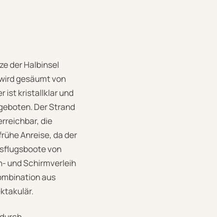
ze der Halbinsel
d wird gesäumt von
ist kristallklar und
t geboten. Der Strand
rreichbar, die
frühe Anreise, da der
Ausflugsboote von
en- und Schirmverleih
Kombination aus
ktakulär.
 durch