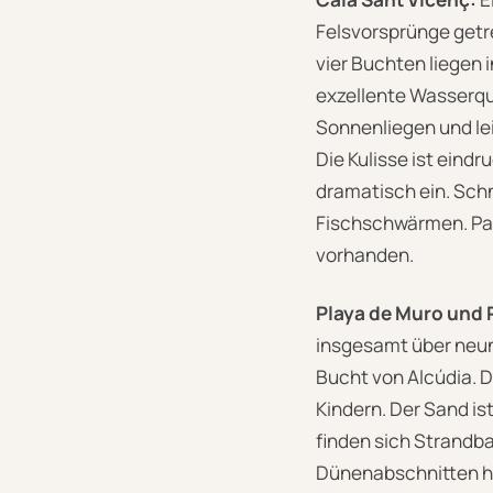
Felsvorsprünge getre
vier Buchten liegen 
exzellente Wasserqua
Sonnenliegen und lei
Die Kulisse ist eindr
dramatisch ein. Schn
Fischschwärmen. Par
vorhanden.
Playa de Muro und 
insgesamt über neun
Bucht von Alcúdia. D
Kindern. Der Sand is
finden sich Strandba
Dünenabschnitten hi