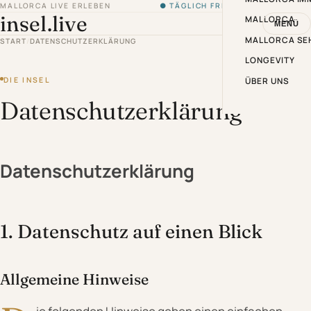
MALLORCA LIVE ERLEBEN
● TÄGLICH FRISCH VON DER INSEL
insel.live
MALLORCA
MENÜ
MALLORCA SE
START
/
DATENSCHUTZERKLÄRUNG
LONGEVITY
DIE INSEL
ÜBER UNS
Datenschutzerklärung
Datenschutz­erklärung
1. Datenschutz auf einen Blick
Allgemeine Hinweise