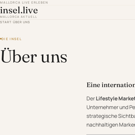
MALLORCA LIVE ERLEBEN
insel.live
MALLORCA AKTUELL
START
/
ÜBER UNS
DIE INSEL
Über uns
Eine internati
Der
Lifestyle Marke
Unternehmer und Per
strategische Sichtba
nachhaltigen Marke