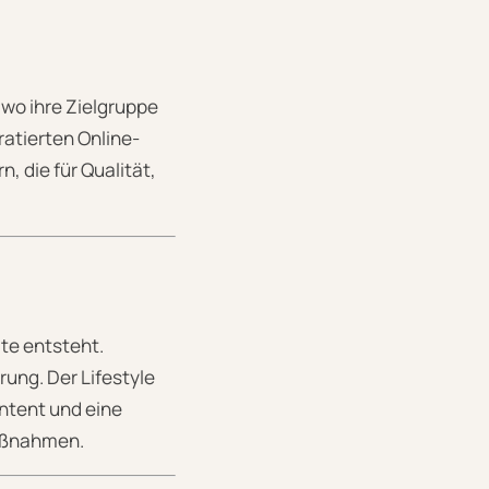
 wo ihre Zielgruppe
uratierten Online-
, die für Qualität,
te entsteht.
rung. Der Lifestyle
ntent und eine
maßnahmen.