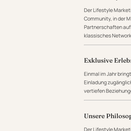
Der Lifestyle Marketi
Community, in der 
Partnerschaften auf
klassisches Networ
Exklusive Erleb
Einmal im Jahr bring
Einladung zugängli
vertiefen Beziehun
Unsere Philoso
Der Lifestyle Market