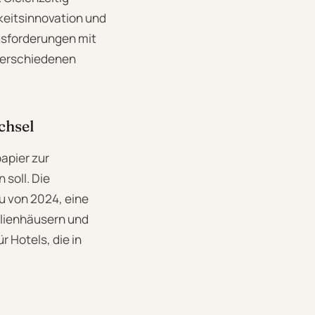
gkeitsinnovation und
usforderungen mit
e verschiedenen
chsel
apier zur
soll. Die
u von 2024, eine
ilienhäusern und
 Hotels, die in