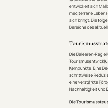
entwickelt sich Mall
mediterrane Lebensq
sich bringt. Die fol
Bereiche des aktuel
Tourismusstrat
Die Balearen-Regier
Tourismusentwicklun
Kernpunkte: Eine De
schrittweise Reduzi
eine verstärkte Förd
Nachhaltigkeit und E
Die Tourismussteu