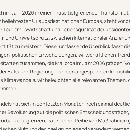
h im Jahr 2026 in einer Phase tiefgreifender Transformatio
r beliebtesten Urlaubsdestinationen Europas, steht vor d
 Tourismuswirtschaft und Lebensqualität der Residente
m und Umweltschutz, zwischen internationaler Anziehu
dentität zu meistern. Dieser umfassende Überblick fasst di
ngen, politischen Entscheidungen, wirtschaftlichen Tren
Debatten zusammen, die Mallorca im Jahr 2026 prägen. V
der Balearen-Regierung über den angespannten Immobili
s Klimawandels, wir beleuchten alle relevanten Themen, d
stimmen.
dels hat sich in den letzten Monaten noch einmal deutlic
r Bevölkerung auf die politischen Entscheidungsträger, 
rbar zu begrenzen, hat zu einer Reihe von Maßnahmen g
tischen Nutzung der Insel grundlegend verändern werden.