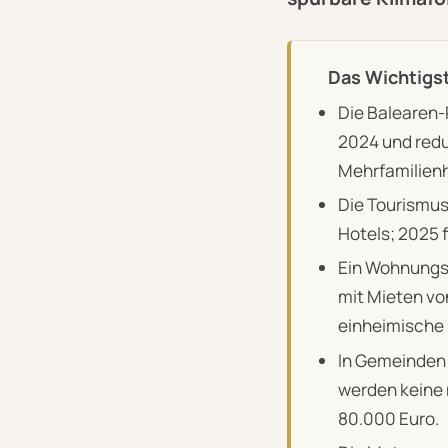
Das Wichtigst
Die Balearen-
2024 und redu
Mehrfamilien
Die Tourismuss
Hotels; 2025 
Ein Wohnungs
mit Mieten vo
einheimische 
In Gemeinden 
werden keine 
80.000 Euro.