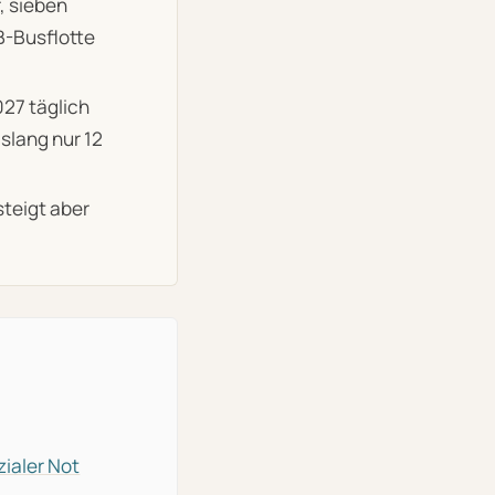
, sieben
B-Busflotte
27 täglich
slang nur 12
steigt aber
ialer Not