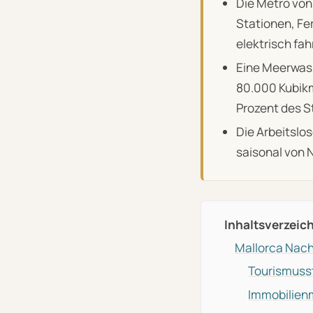
Die Metro von 
Stationen, Fer
elektrisch fah
Eine Meerwass
80.000 Kubikm
Prozent des 
Die Arbeitslos
saisonal von N
Inhaltsverzeic
Mallorca Nach
Tourismuss
Immobilienm