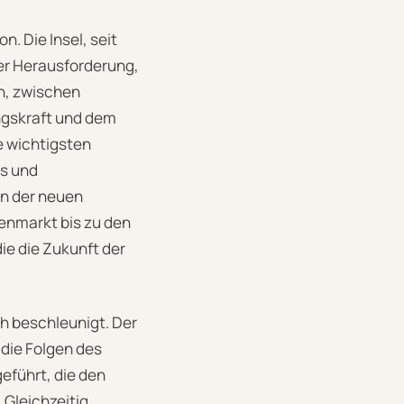
n. Die Insel, seit
er Herausforderung,
n, zwischen
ngskraft und dem
e wichtigsten
ds und
on der neuen
enmarkt bis zu den
ie die Zukunft der
h beschleunigt. Der
die Folgen des
eführt, die den
 Gleichzeitig