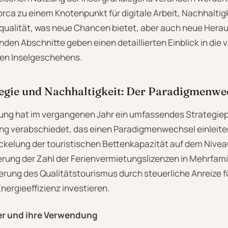
orca zu einem Knotenpunkt für digitale Arbeit, Nachhalti
ualität, was neue Chancen bietet, aber auch neue Hera
genden Abschnitte geben einen detaillierten Einblick in di
len Inselgeschehens.
egie und Nachhaltigkeit: Der Paradigmenwe
ung hat im vergangenen Jahr ein umfassendes Strategiep
g verabschiedet, das einen Paradigmenwechsel einleiten 
ckelung der touristischen Bettenkapazität auf dem Nivea
erung der Zahl der Ferienvermietungslizenzen in Mehrfam
erung des Qualitätstourismus durch steuerliche Anreize für
nergieeffizienz investieren.
er und ihre Verwendung