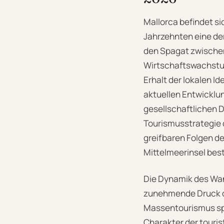
Mallorca befindet sic
Jahrzehnten eine de
den Spagat zwischen
Wirtschaftswachstu
Erhalt der lokalen I
aktuellen Entwicklu
gesellschaftlichen 
Tourismusstrategie 
greifbaren Folgen de
Mittelmeerinsel be
Die Dynamik des Wan
zunehmende Druck de
Massentourismus spü
Charakter der touris