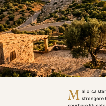
M
allorca st
strengere
spürbare Klimafo