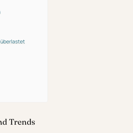
s
 überlastet
nd Trends