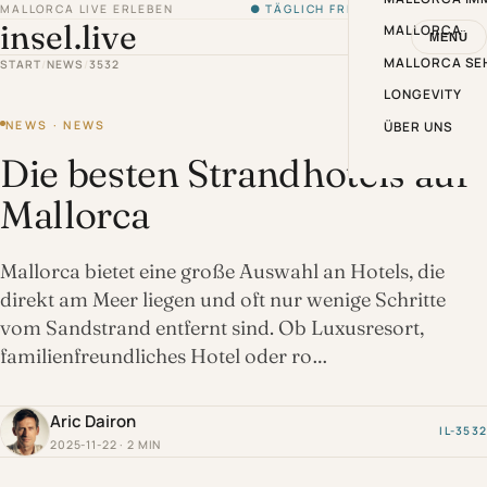
MALLORCA LIVE ERLEBEN
● TÄGLICH FRISCH VON DER INSEL
insel.live
MALLORCA
MENÜ
MALLORCA SE
START
/
NEWS
/
3532
LONGEVITY
NEWS · NEWS
ÜBER UNS
Die besten Strandhotels auf
Mallorca
Mallorca bietet eine große Auswahl an Hotels, die
direkt am Meer liegen und oft nur wenige Schritte
vom Sandstrand entfernt sind. Ob Luxusresort,
familienfreundliches Hotel oder ro…
Aric Dairon
IL-3532
2025-11-22 · 2 MIN