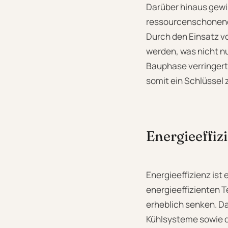
Darüber hinaus gewi
ressourcenschonende
Durch den Einsatz v
werden, was nicht n
Bauphase verringert
somit ein Schlüssel
Energieeffi
Energieeffizienz ist
energieeffizienten
erheblich senken. D
Kühlsysteme sowie d