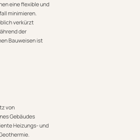
n eine flexible und
all minimieren.
blich verkürzt
während der
nen Bauweisen ist
atz von
eines Gebäudes
ziente Heizungs- und
 Geothermie.