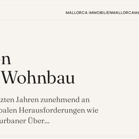
MALLORCA IMMOBILIEN
MALLORCA
M
on
m Wohnbau
etzten Jahren zunehmend an
balen Herausforderungen wie
 urbaner Über…