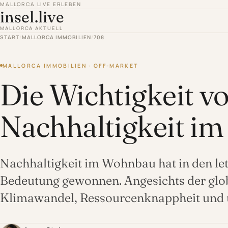
MALLORCA LIVE ERLEBEN
insel.live
MALLORCA AKTUELL
START
/
MALLORCA IMMOBILIEN
/
708
MALLORCA IMMOBILIEN · OFF-MARKET
Die Wichtigkeit v
Nachhaltigkeit i
Nachhaltigkeit im Wohnbau hat in den l
Bedeutung gewonnen. Angesichts der glo
Klimawandel, Ressourcenknappheit und