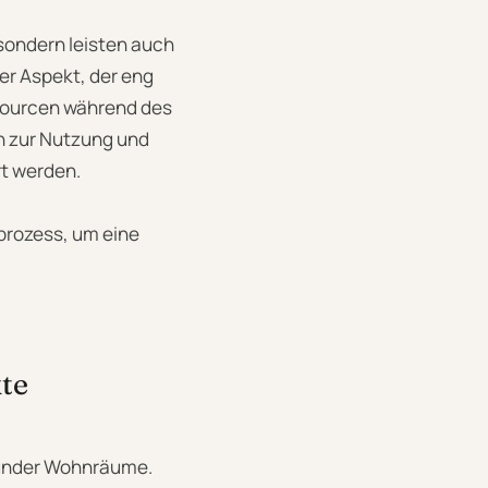
sondern leisten auch
er Aspekt, der eng
ssourcen während des
n zur Nutzung und
rt werden.
uprozess, um eine
te
esunder Wohnräume.