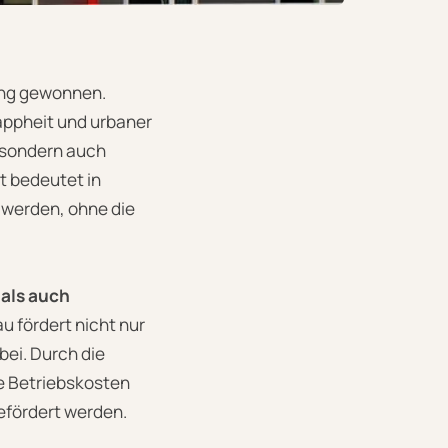
ung gewonnen.
ppheit und urbaner
, sondern auch
t bedeutet in
 werden, ohne die
 als auch
 fördert nicht nur
ei. Durch die
ie Betriebskosten
efördert werden.