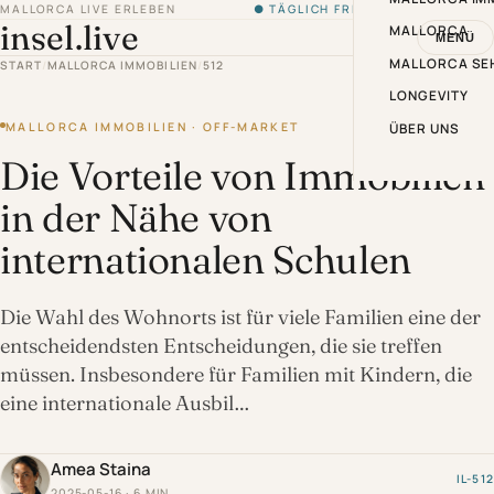
MALLORCA LIVE ERLEBEN
● TÄGLICH FRISCH VON DER INSEL
insel.live
MALLORCA
MENÜ
MALLORCA SE
START
/
MALLORCA IMMOBILIEN
/
512
LONGEVITY
MALLORCA IMMOBILIEN · OFF-MARKET
ÜBER UNS
Die Vorteile von Immobilien
in der Nähe von
internationalen Schulen
Die Wahl des Wohnorts ist für viele Familien eine der
entscheidendsten Entscheidungen, die sie treffen
müssen. Insbesondere für Familien mit Kindern, die
eine internationale Ausbil…
Amea Staina
IL-512
2025-05-16 · 6 MIN