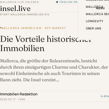
MALLORCA LIVE ERLEBEN
● TÄGLICH FRISCH VON DER INSEL
insel.live
MALLORCA
MENÜ
MALLORCA SE
START
/
MALLORCA IMMOBILIEN
/
614
LONGEVITY
MALLORCA IMMOBILIEN · OFF-MARKET
ÜBER UNS
Die Vorteile historischer
Immobilien
Mallorca, die größte der Baleareninseln, besticht
durch ihren einzigartigen Charme und Charakter, der
sowohl Einheimische als auch Touristen in seinen
Bann zieht. Die Insel vereint…
Immobilien Redaktion
IL-614
2025-03-17 · 7 MIN