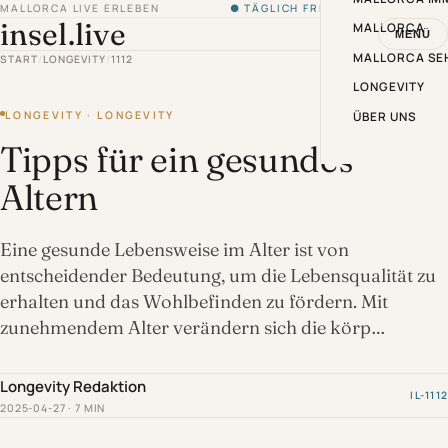
MALLORCA LIVE ERLEBEN
● TÄGLICH FRISCH VON DER INSEL
insel.live
MALLORCA
MENÜ
MALLORCA SE
START
/
LONGEVITY
/
1112
LONGEVITY
LONGEVITY · LONGEVITY
ÜBER UNS
Tipps für ein gesundes
Altern
Eine gesunde Lebensweise im Alter ist von
entscheidender Bedeutung, um die Lebensqualität zu
erhalten und das Wohlbefinden zu fördern. Mit
zunehmendem Alter verändern sich die körp…
Longevity Redaktion
IL-1112
2025-04-27 · 7 MIN