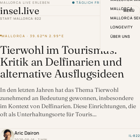
MALLORCA LIVE ERLEBEN
● TÄGLICH FRISCH VON DER INSEL
insel.live
MALLORCA
MENÜ
MALLORCA SE
START
/
MALLORCA
/
822
LONGEVITY
MALLORCA · 39.62°N 2.99°E
ÜBER UNS
Tierwohl im Tourismus:
Kritik an Delfinarien und
alternative Ausflugsideen
In den letzten Jahren hat das Thema Tierwohl
zunehmend an Bedeutung gewonnen, insbesondere
im Kontext von Delfinarien. Diese Einrichtungen, die
oft als Unterhaltungsorte für Touris…
Aric Dairon
IL-822
2025-05-16 · 7 MIN