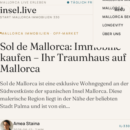
MALLORCA LIVE ERLEBEN
● TÄGLICH FRISCH VON DER INSEL
insel.live
MALLORCA
MENÜ
MALLORCA SE
START
/
MALLORCA IMMOBILIEN
/
330
LONGEVITY
MALLORCA IMMOBILIEN · OFF-MARKET
ÜBER UNS
Sol de Mallorca: Immobilie
kaufen – Ihr Traumhaus auf
Mallorca
Sol de Mallorca ist eine exklusive Wohngegend an der
Südwestküste der spanischen Insel Mallorca. Diese
malerische Region liegt in der Nähe der beliebten
Stadt Palma und ist von ein…
Amea Staina
IL-330
2025-06-12 · 7 MIN