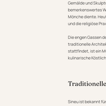
Gemälde und Skulptur
bemerkenswertes Wahr
Mönche diente. Heut
und die religiöse Prax
Die engen Gassen de
traditionelle Archit
stattfindet, ist ein
kulinarische Köstli
Traditionell
Sineu ist bekannt fü