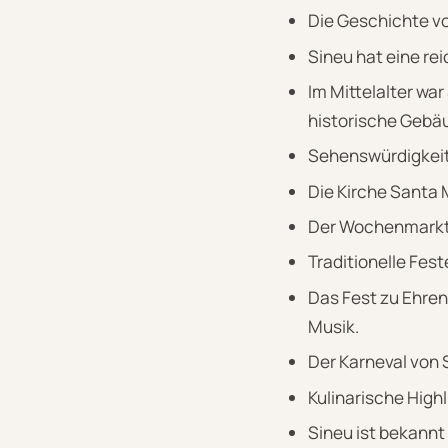
Die Geschichte v
Sineu hat eine rei
Im Mittelalter wa
historische Gebä
Sehenswürdigkeit
Die Kirche Santa 
Der Wochenmarkt v
Traditionelle Fes
Das Fest zu Ehren
Musik.
Der Karneval von 
Kulinarische Highl
Sineu ist bekannt