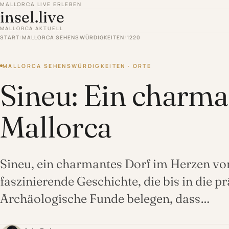
MALLORCA LIVE ERLEBEN
insel.live
MALLORCA AKTUELL
START
/
MALLORCA SEHENSWÜRDIGKEITEN
/
1220
MALLORCA SEHENSWÜRDIGKEITEN · ORTE
Sineu: Ein charma
Mallorca
Sineu, ein charmantes Dorf im Herzen von
faszinierende Geschichte, die bis in die p
Archäologische Funde belegen, dass…