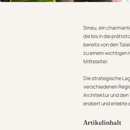
Sineu, ein charmante
die bis in die prähi
bereits von den Tala
zu einem wichtigen 
Mittelalter.
Die strategische La
verschiedenen Region
Architektur und den 
erobert und erlebte 
Artikelinhalt