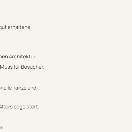
 gut erhaltene
hen Architektur.
 Muss für Besucher.
onelle Tänze und
lters begeistert.
k.