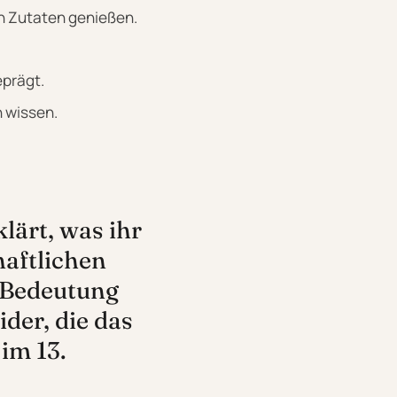
en Zutaten genießen.
eprägt.
 wissen.
lärt, was ihr
haftlichen
e Bedeutung
der, die das
im 13.