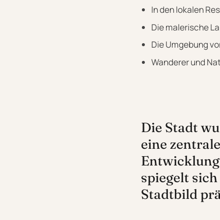
In den lokalen Re
Die malerische L
Die Umgebung von 
Wanderer und Natu
Die Stadt wu
eine zentrale
Entwicklung 
spiegelt sic
Stadtbild pr