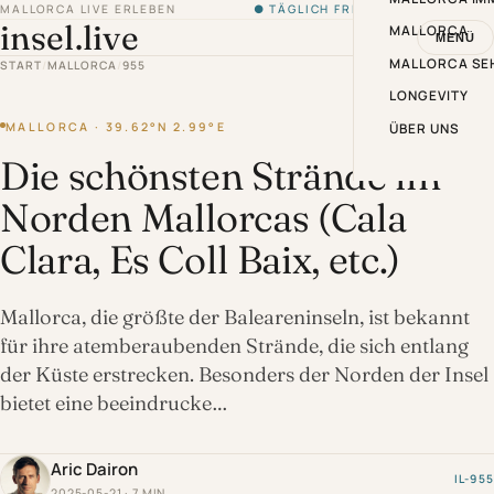
MALLORCA LIVE ERLEBEN
● TÄGLICH FRISCH VON DER INSEL
insel.live
MALLORCA
MENÜ
MALLORCA SE
START
/
MALLORCA
/
955
LONGEVITY
MALLORCA · 39.62°N 2.99°E
ÜBER UNS
Die schönsten Strände im
Norden Mallorcas (Cala
Clara, Es Coll Baix, etc.)
Mallorca, die größte der Baleareninseln, ist bekannt
für ihre atemberaubenden Strände, die sich entlang
der Küste erstrecken. Besonders der Norden der Insel
bietet eine beeindrucke…
Aric Dairon
IL-955
2025-05-21 · 7 MIN