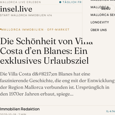
MALLORCA LIVE ERLEBEN
● TÄGLICH FRISCH VON DER INSEL
insel.live
MALLORCA
MENÜ
MALLORCA SE
START
/
MALLORCA IMMOBILIEN
/
414
LONGEVITY
MALLORCA IMMOBILIEN · OFF-MARKET
ÜBER UNS
Die Schönheit von Villa
Costa d’en Blanes: Ein
exklusives Urlaubsziel
Die Villa Costa d&#8217;en Blanes hat eine
faszinierende Geschichte, die eng mit der Entwicklung
der Region Mallorca verbunden ist. Ursprünglich in
den 1970er Jahren erbaut, spiege…
Immobilien Redaktion
IL-414
2025-10-18 · 7 MIN