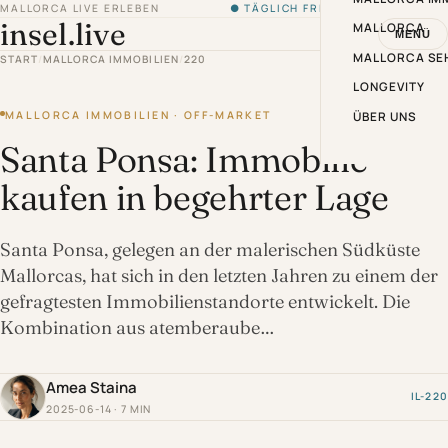
MALLORCA LIVE ERLEBEN
● TÄGLICH FRISCH VON DER INSEL
insel.live
MALLORCA
MENÜ
MALLORCA SE
START
/
MALLORCA IMMOBILIEN
/
220
LONGEVITY
MALLORCA IMMOBILIEN · OFF-MARKET
ÜBER UNS
Santa Ponsa: Immobilie
kaufen in begehrter Lage
Santa Ponsa, gelegen an der malerischen Südküste
Mallorcas, hat sich in den letzten Jahren zu einem der
gefragtesten Immobilienstandorte entwickelt. Die
Kombination aus atemberaube…
Amea Staina
IL-220
2025-06-14 · 7 MIN