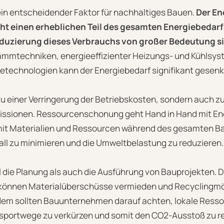
 ein entscheidender Faktor für nachhaltiges Bauen.
Der En
 einen erheblichen Teil des gesamten Energiebedarf
uzierung dieses Verbrauchs von großer Bedeutung si
mmtechniken, energieeffizienter Heizungs- und Kühlsy
detechnologien kann der Energiebedarf signifikant gesenk
 zu einer Verringerung der Betriebskosten, sondern auch z
ssionen. Ressourcenschonung geht Hand in Hand mit Ener
t Materialien und Ressourcen während des gesamten Ba
all zu minimieren und die Umweltbelastung zu reduzieren.
 die Planung als auch die Ausführung von Bauprojekten. D
 können Materialüberschüsse vermieden und Recyclingmö
em sollten Bauunternehmen darauf achten, lokale Ress
portwege zu verkürzen und somit den CO2-Ausstoß zu re