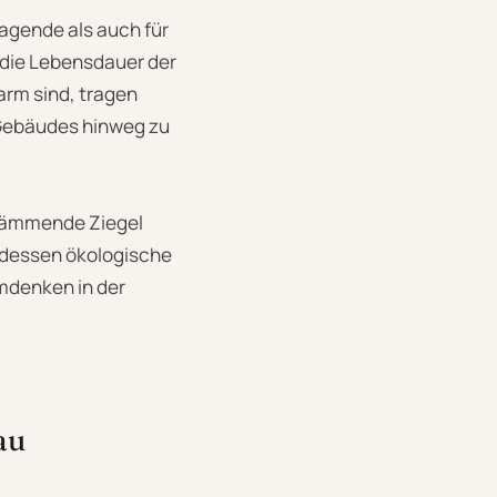
ragende als auch für
 die Lebensdauer der
arm sind, tragen
Gebäudes hinweg zu
edämmende Ziegel
h dessen ökologische
Umdenken in der
au