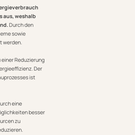
ergieverbrauch
s aus, weshalb
nd.
Durch den
steme sowie
t werden.
u einer Reduzierung
gieeffizienz. Der
uprozesses ist
urch eine
glichkeiten besser
ourcen zu
duzieren.