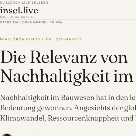
MALLORCA LIVE ERLEBEN
insel.live
MALLORCA AKTUELL
START
/
MALLORCA IMMOBILIEN
/
694
MALLORCA IMMOBILIEN · OFF-MARKET
Die Relevanz von
Nachhaltigkeit i
Nachhaltigkeit im Bauwesen hat in den l
Bedeutung gewonnen. Angesichts der glo
Klimawandel, Ressourcenknappheit und