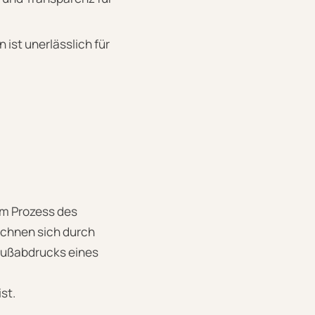
st unerlässlich für
 im Prozess des
ichnen sich durch
 Fußabdrucks eines
st.