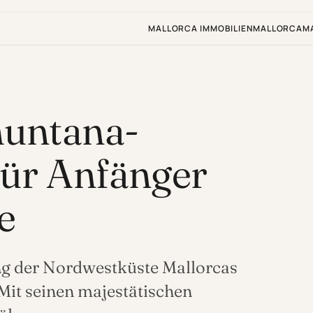
MALLORCA IMMOBILIEN
MALLORCA
M
muntana-
für Anfänger
e
ng der Nordwestküste Mallorcas
 Mit seinen majestätischen