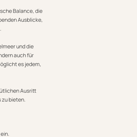
ische Balance, die
ubenden Ausblicke,
.
elmeer und die
ondern auch für
möglicht es jedem,
tlichen Ausritt
 zu bieten.
ein.