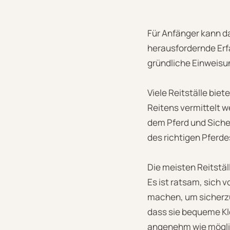
Für Anfänger kann d
herausfordernde Erfa
gründliche Einweisun
Viele Reitställe bie
Reitens vermittelt 
dem Pferd und Sicher
des richtigen Pferde
Die meisten Reitstäl
Es ist ratsam, sich 
machen, um sicherzu
dass sie bequeme Kl
angenehm wie möglic