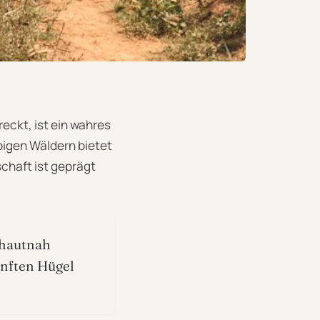
eckt, ist ein wahres
pigen Wäldern bietet
chaft ist geprägt
 hautnah
anften Hügel