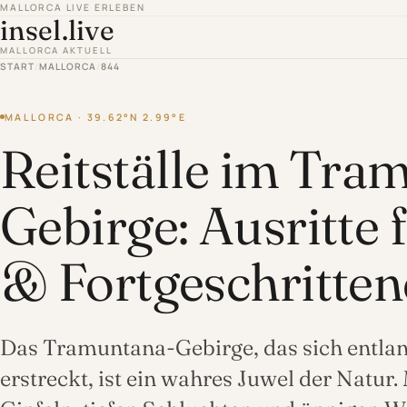
MALLORCA LIVE ERLEBEN
insel.live
MALLORCA AKTUELL
START
/
MALLORCA
/
844
MALLORCA · 39.62°N 2.99°E
Reitställe im Tra
Gebirge: Ausritte 
& Fortgeschritten
Das Tramuntana-Gebirge, das sich entla
erstreckt, ist ein wahres Juwel der Natur.