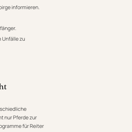
birge informieren.
fänger.
 Unfälle zu
ht
rschiedliche
ht nur Pferde zur
rogramme für Reiter