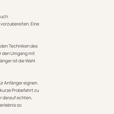
auch
 vorzubereiten. Eine
enden Techniken des
er den Umgang mit
änger ist die Wahl
ür Anfänger eignen.
 kurze Probefahrt zu
r darauf achten,
erlebnis so