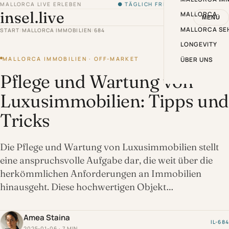
MALLORCA LIVE ERLEBEN
● TÄGLICH FRISCH VON DER INSEL
insel.live
MALLORCA
MENÜ
MALLORCA SE
START
/
MALLORCA IMMOBILIEN
/
684
LONGEVITY
MALLORCA IMMOBILIEN · OFF-MARKET
ÜBER UNS
Pflege und Wartung von
Luxusimmobilien: Tipps und
Tricks
Die Pflege und Wartung von Luxusimmobilien stellt
eine anspruchsvolle Aufgabe dar, die weit über die
herkömmlichen Anforderungen an Immobilien
hinausgeht. Diese hochwertigen Objekt…
Amea Staina
IL-684
2025-01-06 · 7 MIN