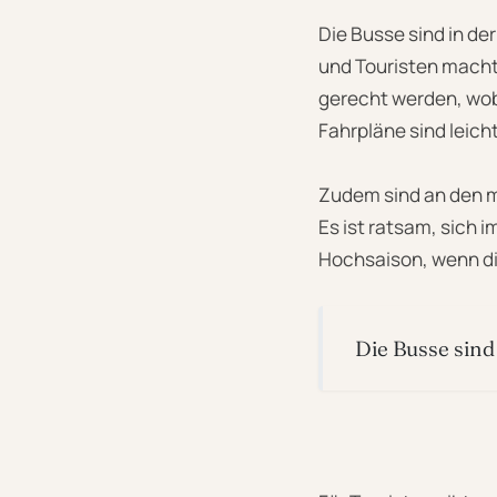
Die Busse sind in de
und Touristen macht.
gerecht werden, wob
Fahrpläne sind leic
Zudem sind an den m
Es ist ratsam, sich 
Hochsaison, wenn di
Die Busse sind 