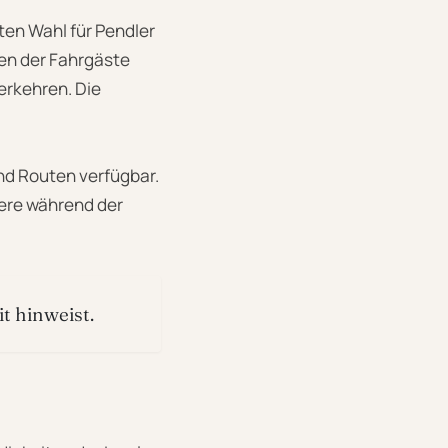
bten Wahl für Pendler
sen der Fahrgäste
erkehren. Die
nd Routen verfügbar.
dere während der
it hinweist.