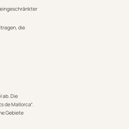
 eingeschränkter
itragen, die
l ab. Die
ts de Mallorca“.
che Gebiete