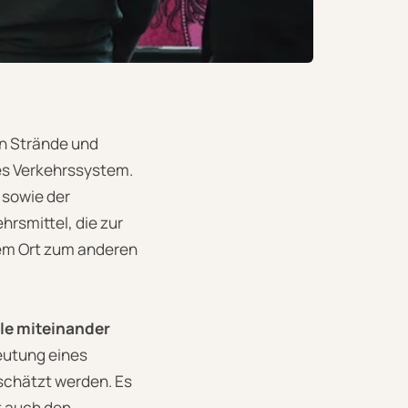
en Strände und
es Verkehrssystem.
 sowie der
hrsmittel, die zur
nem Ort zum anderen
lle miteinander
utung eines
schätzt werden. Es
t auch den