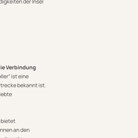
digkeiten der Insel
die Verbindung
ller“ ist eine
Strecke bekannt ist.
iebte
 bietet
önnen an den