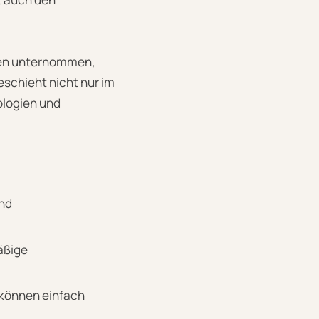
ngen unternommen,
eschieht nicht nur im
ologien und
und
äßige
 können einfach