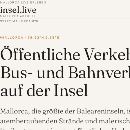
MALLORCA LIVE ERLEBEN
insel.live
MALLORCA AKTUELL
START
/
MALLORCA
/
870
MALLORCA · 39.62°N 2.99°E
Öffentliche Verkeh
Bus- und Bahnve
auf der Insel
Mallorca, die größte der Baleareninseln, is
atemberaubenden Strände und malerisch