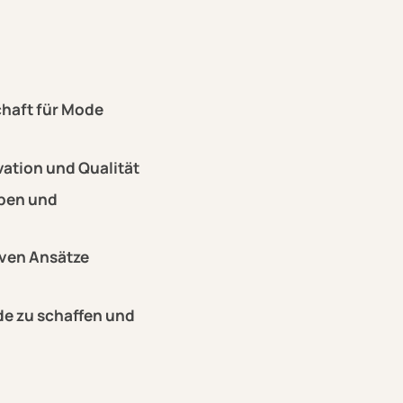
chaft für Mode
vation und Qualität
rben und
iven Ansätze
de zu schaffen und