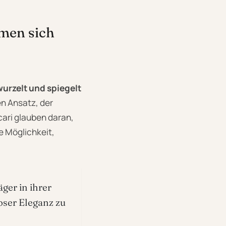
men sich
wurzelt und spiegelt
n Ansatz, der
cari glauben daran,
e Möglichkeit,
ger in ihrer
loser Eleganz zu