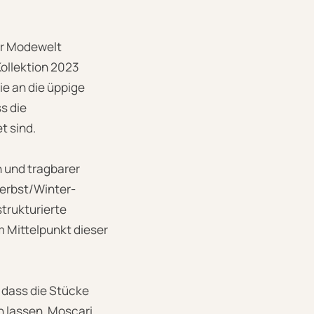
er Modewelt
Kollektion 2023
ie an die üppige
s die
t sind.
 und tragbarer
Herbst/Winter-
strukturierte
 Mittelpunkt dieser
 dass die Stücke
n lassen. Moscari