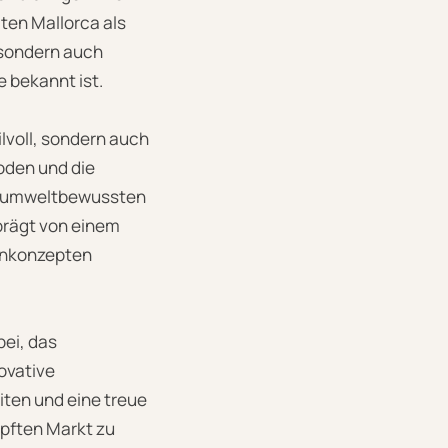
lten Mallorca als
 sondern auch
e bekannt ist.
ilvoll, sondern auch
oden und die
d umweltbewussten
prägt von einem
ignkonzepten
bei, das
ovative
iten und eine treue
pften Markt zu