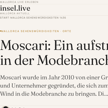
MALLORCA LIVE ERLEBEN
insel.live
MALLORCA AKTUELL
START
/
MALLORCA SEHENSWÜRDIGKEITEN
/
1436
MALLORCA SEHENSWÜRDIGKEITEN · ORTE
Moscari: Ein aufs
in der Modebranc
Moscari wurde im Jahr 2010 von einer Gr
und Unternehmer gegründet, die sich zum Z
Wind in die Modebranche zu bringen. Di