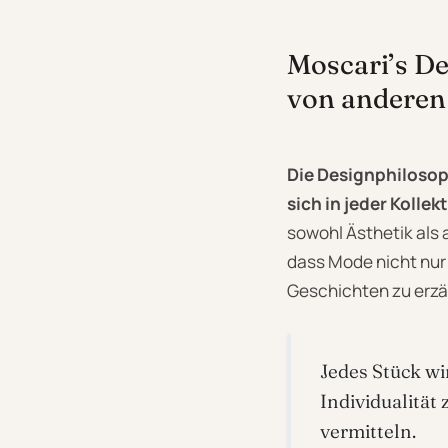
Moscari’s D
von anderen
Die Designphilosoph
sich in jeder Kollek
sowohl Ästhetik als 
dass Mode nicht nur 
Geschichten zu erzä
Jedes Stück wi
Individualität 
vermitteln.