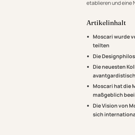
etablieren und eine N
Artikelinhalt
Moscari wurde vo
teilten
Die Designphilos
Die neuesten Kol
avantgardistisch
Moscari hat die 
maßgeblich beei
Die Vision von M
sich internationa