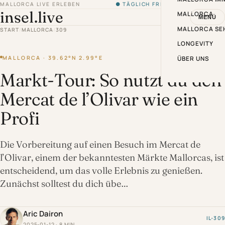
MALLORCA LIVE ERLEBEN
● TÄGLICH FRISCH VON DER INSEL
insel.live
MALLORCA
MENÜ
MALLORCA SE
START
/
MALLORCA
/
309
LONGEVITY
MALLORCA · 39.62°N 2.99°E
ÜBER UNS
Markt-Tour: So nutzt du den
Mercat de l’Olivar wie ein
Profi
Die Vorbereitung auf einen Besuch im Mercat de
l’Olivar, einem der bekanntesten Märkte Mallorcas, ist
entscheidend, um das volle Erlebnis zu genießen.
Zunächst solltest du dich übe…
Aric Dairon
IL-309
2025-01-12 · 8 MIN