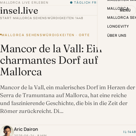
MALLORCA LIVE ERLEBEN
● TÄGLICH FRISCH VON DER INSEL
insel.live
MALLORCA
MENÜ
MALLORCA SE
START
/
MALLORCA SEHENSWÜRDIGKEITEN
/
1448
LONGEVITY
MALLORCA SEHENSWÜRDIGKEITEN · ORTE
ÜBER UNS
Mancor de la Vall: Ein
charmantes Dorf auf
Mallorca
Mancor de la Vall, ein malerisches Dorf im Herzen der
Serra de Tramuntana auf Mallorca, hat eine reiche
und faszinierende Geschichte, die bis in die Zeit der
Römer zurückreicht. Di…
Aric Dairon
IL-1448
2025-06-24 · 8 MIN