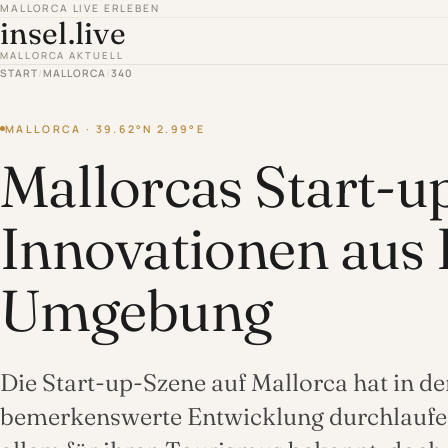
MALLORCA LIVE ERLEBEN
insel.live
MALLORCA AKTUELL
START
/
MALLORCA
/
340
MALLORCA · 39.62°N 2.99°E
Mallorcas Start-u
Innovationen aus
Umgebung
Die Start-up-Szene auf Mallorca hat in de
bemerkenswerte Entwicklung durchlaufen.