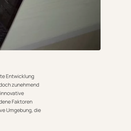
rte Entwicklung
t, doch zunehmend
 innovative
edene Faktoren
tive Umgebung, die