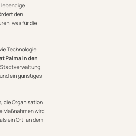
e lebendige
ördert den
en, was für die
wie Technologie,
at Palma in den
 Stadtverwaltung
und ein günstiges
, die Organisation
ese Maßnahmen wird
als ein Ort, an dem