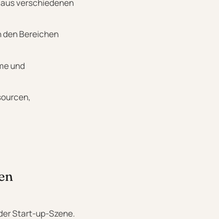
s aus verschiedenen
n den Bereichen
mme und
sourcen,
nen
 der Start-up-Szene.