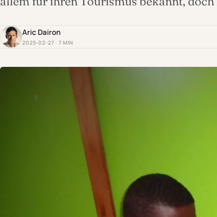
allem für ihren Tourismus bekannt, doc
Aric Dairon
2025-02-27 · 7 MIN