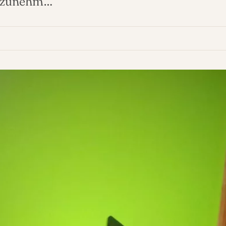
h zunehm…