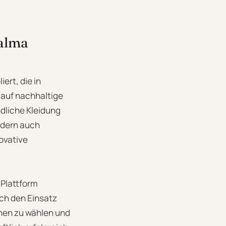
Palma
ert, die in
 auf nachhaltige
dliche Kleidung
ndern auch
novative
 Plattform
rch den Einsatz
nen zu wählen und