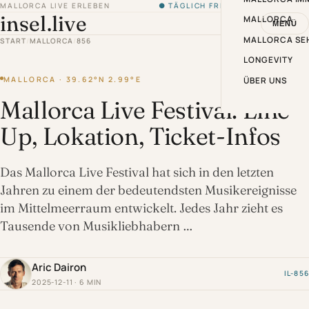
MALLORCA LIVE ERLEBEN
● TÄGLICH FRISCH VON DER INSEL
insel.live
MALLORCA
MENÜ
MALLORCA SE
START
/
MALLORCA
/
856
LONGEVITY
MALLORCA · 39.62°N 2.99°E
ÜBER UNS
Mallorca Live Festival: Line-
Up, Lokation, Ticket-Infos
Das Mallorca Live Festival hat sich in den letzten
Jahren zu einem der bedeutendsten Musikereignisse
im Mittelmeerraum entwickelt. Jedes Jahr zieht es
Tausende von Musikliebhabern …
Aric Dairon
IL-856
2025-12-11 · 6 MIN