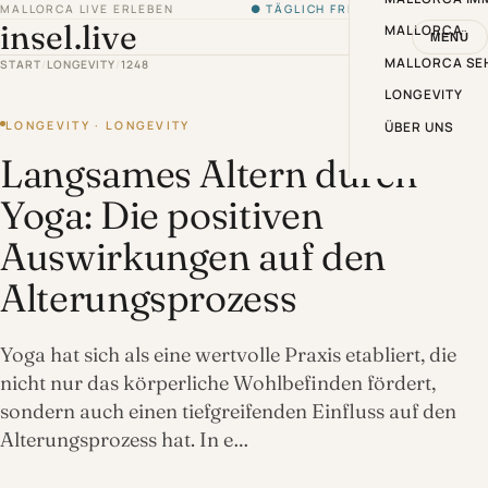
MALLORCA LIVE ERLEBEN
● TÄGLICH FRISCH VON DER INSEL
insel.live
MALLORCA
MENÜ
MALLORCA SE
START
/
LONGEVITY
/
1248
LONGEVITY
LONGEVITY · LONGEVITY
ÜBER UNS
Langsames Altern durch
Yoga: Die positiven
Auswirkungen auf den
Alterungsprozess
Yoga hat sich als eine wertvolle Praxis etabliert, die
nicht nur das körperliche Wohlbefinden fördert,
sondern auch einen tiefgreifenden Einfluss auf den
Alterungsprozess hat. In e…