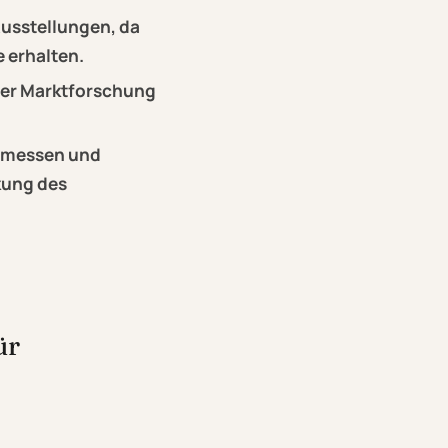
Ausstellungen, da
 erhalten.
der Marktforschung
nmessen und
kung des
ür