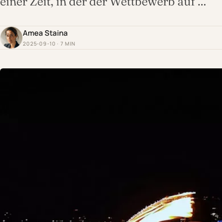
einer Zeit, in der der Wettbewerb auf …
Amea Staina
2025-09-10 · 7 MIN