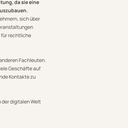
ung, da sie eine
 auszubauen.
ehmern, sich über
eranstaltungen
für rechtliche
t anderen Fachleuten.
iele Geschäfte auf
nde Kontakte zu
 der digitalen Welt