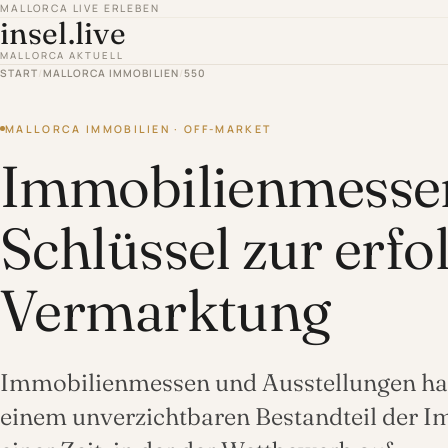
MALLORCA LIVE ERLEBEN
insel.live
MALLORCA AKTUELL
START
/
MALLORCA IMMOBILIEN
/
550
MALLORCA IMMOBILIEN · OFF-MARKET
Immobilienmessen
Schlüssel zur erfo
Vermarktung
Immobilienmessen und Ausstellungen habe
einem unverzichtbaren Bestandteil der I