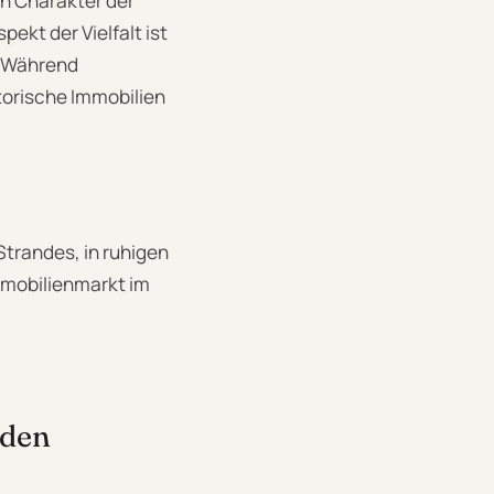
en Charakter der
ekt der Vielfalt ist
. Während
torische Immobilien
Strandes, in ruhigen
Immobilienmarkt im
rden