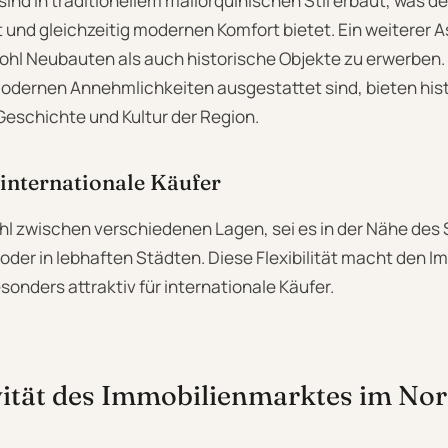
 sind in traditionellem mallorquinischen Stil erbaut, was d
 und gleichzeitig modernen Komfort bietet. Ein weiterer Asp
wohl Neubauten als auch historische Objekte zu erwerben
odernen Annehmlichkeiten ausgestattet sind, bieten his
 Geschichte und Kultur der Region.
 internationale Käufer
l zwischen verschiedenen Lagen, sei es in der Nähe des 
oder in lebhaften Städten. Diese Flexibilität macht den 
onders attraktiv für internationale Käufer.
vität des Immobilienmarktes im No