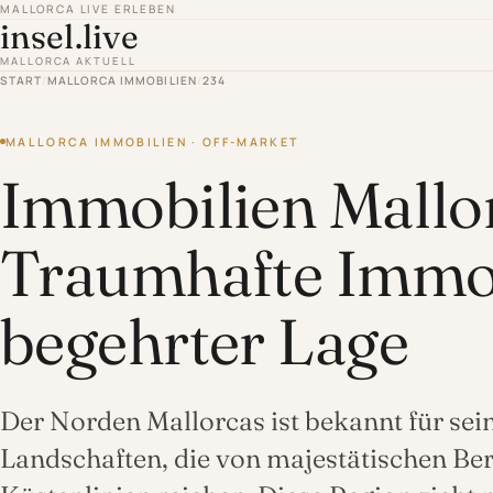
MALLORCA LIVE ERLEBEN
insel.live
MALLORCA AKTUELL
START
/
MALLORCA IMMOBILIEN
/
234
MALLORCA IMMOBILIEN · OFF-MARKET
Immobilien Mallo
Traumhafte Immob
begehrter Lage
Der Norden Mallorcas ist bekannt für s
Landschaften, die von majestätischen Ber