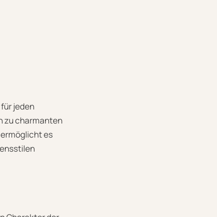
 für jeden
in zu charmanten
t ermöglicht es
bensstilen