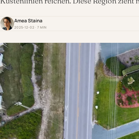
Küstenlinien reichen. Diese Region zieht
Amea Staina
2025-12-02 · 7 MIN