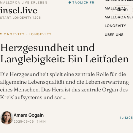
MALLORCA LIVE ERLEBEN
● TÄGLICH FRISCH VON DER INSEL
insel.live
MALLORCA
MENÜ
MALLORCA SE
START
/
LONGEVITY
/
1205
LONGEVITY
LONGEVITY · LONGEVITY
ÜBER UNS
Herzgesundheit und
Langlebigkeit: Ein Leitfaden
Die Herzgesundheit spielt eine zentrale Rolle für die
allgemeine Lebensqualität und die Lebenserwartung
eines Menschen. Das Herz ist das zentrale Organ des
Kreislaufsystems und sor…
Amara Gogain
IL-1205
2025-05-06 · 7 MIN