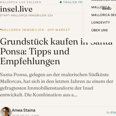
MALLORCA LIVE ERLEBEN
● TÄGLICH FRISCH VON DER INSEL
insel.live
MALLORCA
MENÜ
MALLORCA SE
START
/
MALLORCA IMMOBILIEN
/
224
LONGEVITY
MALLORCA IMMOBILIEN · OFF-MARKET
ÜBER UNS
Grundstück kaufen in Santa
Ponsa: Tipps und
Empfehlungen
Santa Ponsa, gelegen an der malerischen Südküste
Mallorcas, hat sich in den letzten Jahren zu einem der
gefragtesten Immobilienstandorte der Insel
entwickelt. Die Kombination aus a…
Amea Staina
IL-224
2025-06-21 · 7 MIN