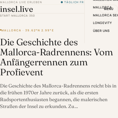
MALLORCA LIVE ERLEBEN
● TÄGLICH FRISCH VON DER INSEL
insel.live
MALLORCA
MENÜ
MALLORCA SE
START
/
MALLORCA
/
350
LONGEVITY
MALLORCA · 39.62°N 2.99°E
ÜBER UNS
Die Geschichte des
Mallorca-Radrennens: Vom
Anfängerrennen zum
Profievent
Die Geschichte des Mallorca-Radrennens reicht bis in
die frühen 1970er Jahre zurück, als die ersten
Radsportenthusiasten begannen, die malerischen
Straßen der Insel zu erkunden. Zu…