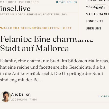
MALLORCA LIVE ERLEBEN
● TÄGLICH FRISCH VON DER INSEL
insel.live
MALLORCA
MENÜ
MALLORCA SE
START
/
MALLORCA SEHENSWÜRDIGKEITEN
/
1502
LONGEVITY
MALLORCA SEHENSWÜRDIGKEITEN · ORTE
ÜBER UNS
Felanitx: Eine charmante
Stadt auf Mallorca
Felanitx, eine charmante Stadt im Südosten Mallorcas,
hat eine reiche und facettenreiche Geschichte, die bis
in die Antike zurückreicht. Die Ursprünge der Stadt
sind eng mit der Be…
Aric Dairon
IL-1502
2025-02-10 · 7 MIN