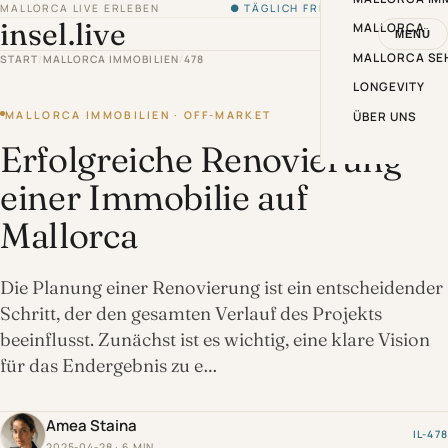
MALLORCA LIVE ERLEBEN
● TÄGLICH FRISCH VON DER INSEL
insel.live
MALLORCA
MENÜ
MALLORCA SE
START
/
MALLORCA IMMOBILIEN
/
478
LONGEVITY
MALLORCA IMMOBILIEN · OFF-MARKET
ÜBER UNS
Erfolgreiche Renovierung
einer Immobilie auf
Mallorca
Die Planung einer Renovierung ist ein entscheidender
Schritt, der den gesamten Verlauf des Projekts
beeinflusst. Zunächst ist es wichtig, eine klare Vision
für das Endergebnis zu e…
Amea Staina
IL-478
2025-04-28 · 6 MIN