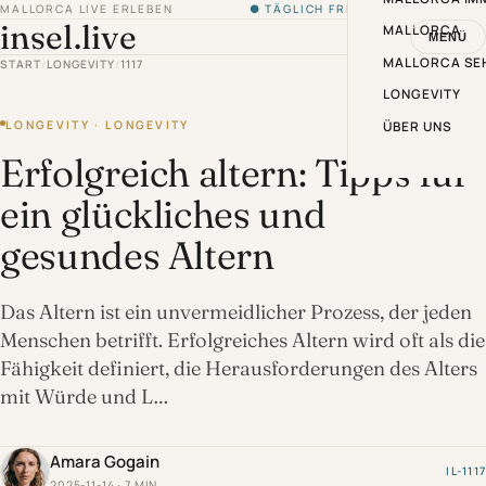
MALLORCA LIVE ERLEBEN
● TÄGLICH FRISCH VON DER INSEL
insel.live
MALLORCA
MENÜ
MALLORCA SE
START
/
LONGEVITY
/
1117
LONGEVITY
LONGEVITY · LONGEVITY
ÜBER UNS
Erfolgreich altern: Tipps für
ein glückliches und
gesundes Altern
Das Altern ist ein unvermeidlicher Prozess, der jeden
Menschen betrifft. Erfolgreiches Altern wird oft als die
Fähigkeit definiert, die Herausforderungen des Alters
mit Würde und L…
Amara Gogain
IL-1117
2025-11-14 · 7 MIN