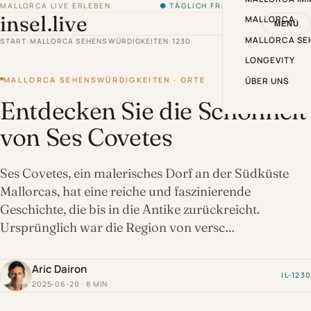
MALLORCA LIVE ERLEBEN
● TÄGLICH FRISCH VON DER INSEL
insel.live
MALLORCA
MENÜ
MALLORCA SE
START
/
MALLORCA SEHENSWÜRDIGKEITEN
/
1230
LONGEVITY
MALLORCA SEHENSWÜRDIGKEITEN · ORTE
ÜBER UNS
Entdecken Sie die Schönheit
von Ses Covetes
Ses Covetes, ein malerisches Dorf an der Südküste
Mallorcas, hat eine reiche und faszinierende
Geschichte, die bis in die Antike zurückreicht.
Ursprünglich war die Region von versc…
Aric Dairon
IL-1230
2025-06-20 · 8 MIN