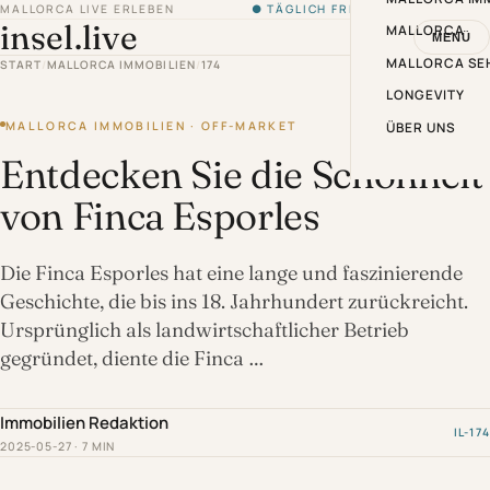
MALLORCA LIVE ERLEBEN
● TÄGLICH FRISCH VON DER INSEL
insel.live
MALLORCA
MENÜ
MALLORCA SE
START
/
MALLORCA IMMOBILIEN
/
174
LONGEVITY
MALLORCA IMMOBILIEN · OFF-MARKET
ÜBER UNS
Entdecken Sie die Schönheit
von Finca Esporles
Die Finca Esporles hat eine lange und faszinierende
Geschichte, die bis ins 18. Jahrhundert zurückreicht.
Ursprünglich als landwirtschaftlicher Betrieb
gegründet, diente die Finca …
Immobilien Redaktion
IL-174
2025-05-27 · 7 MIN