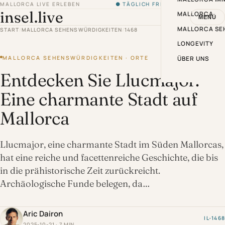
MALLORCA LIVE ERLEBEN
● TÄGLICH FRISCH VON DER INSEL
insel.live
MALLORCA
MENÜ
MALLORCA SE
START
/
MALLORCA SEHENSWÜRDIGKEITEN
/
1468
LONGEVITY
MALLORCA SEHENSWÜRDIGKEITEN · ORTE
ÜBER UNS
Entdecken Sie Llucmajor:
Eine charmante Stadt auf
Mallorca
Llucmajor, eine charmante Stadt im Süden Mallorcas,
hat eine reiche und facettenreiche Geschichte, die bis
in die prähistorische Zeit zurückreicht.
Archäologische Funde belegen, da…
Aric Dairon
IL-1468
2025-10-21 · 7 MIN