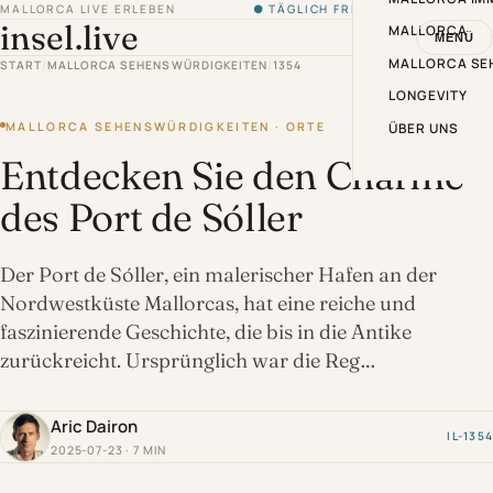
MALLORCA LIVE ERLEBEN
● TÄGLICH FRISCH VON DER INSEL
insel.live
MALLORCA
MENÜ
MALLORCA SE
START
/
MALLORCA SEHENSWÜRDIGKEITEN
/
1354
LONGEVITY
MALLORCA SEHENSWÜRDIGKEITEN · ORTE
ÜBER UNS
Entdecken Sie den Charme
des Port de Sóller
Der Port de Sóller, ein malerischer Hafen an der
Nordwestküste Mallorcas, hat eine reiche und
faszinierende Geschichte, die bis in die Antike
zurückreicht. Ursprünglich war die Reg…
Aric Dairon
IL-1354
2025-07-23 · 7 MIN