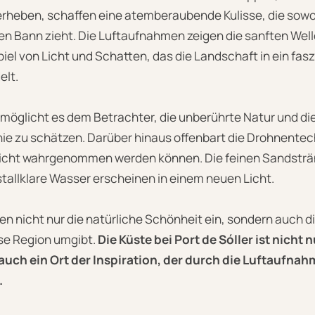
rheben, schaffen eine atemberaubende Kulisse, die sowo
ren Bann zieht. Die Luftaufnahmen zeigen die sanften Welle
iel von Licht und Schatten, das die Landschaft in ein fas
elt.
rmöglicht es dem Betrachter, die unberührte Natur und d
ie zu schätzen. Darüber hinaus offenbart die Drohnentech
nicht wahrgenommen werden können. Die feinen Sandsträ
tallklare Wasser erscheinen in einem neuen Licht.
 nicht nur die natürliche Schönheit ein, sondern auch di
se Region umgibt.
Die Küste bei Port de Sóller ist nicht n
uch ein Ort der Inspiration, der durch die Luftaufna
.