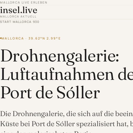
MALLORCA LIVE ERLEBEN
insel.live
MALLORCA AKTUELL
START
/
MALLORCA
/
930
MALLORCA · 39.62°N 2.99°E
Drohnengalerie:
Luftaufnahmen de
Port de Sóller
Die Drohnengalerie, die sich auf die be
Küste bei Port de Sóller spezialisiert hat, 