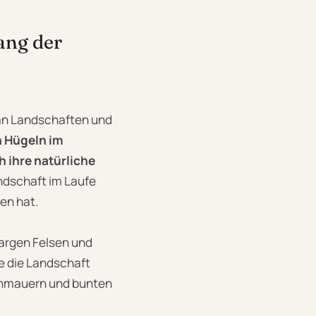
ang der
t an Landschaften und
n Hügeln im
h ihre natürliche
ndschaft im Laufe
en hat.
kargen Felsen und
ie die Landschaft
einmauern und bunten