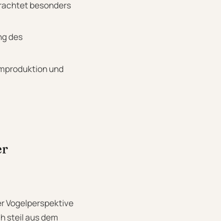
trachtet besonders
ng des
lmproduktion und
er
der Vogelperspektive
ch steil aus dem