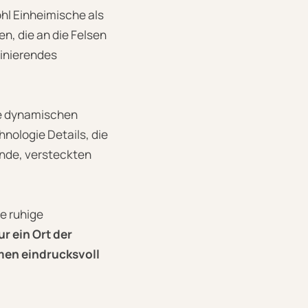
hl Einheimische als
n, die an die Felsen
zinierendes
ie dynamischen
nologie Details, die
nde, versteckten
e ruhige
ur ein Ort der
hmen eindrucksvoll