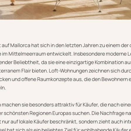
 auf Mallorca hat sich in den letzten Jahren zu einem de
e im Mittelmeerraum entwickelt. Insbesondere moderne
nder Beliebtheit, da sie eine einzigartige Kombination 
terranem Flair bieten. Loft-Wohnungen zeichnen sich dur
cken und offene Raumkonzepte aus, die den Bewohnern e
ln.
 machen sie besonders attraktiv für Käufer, die nach ei
 der schönsten Regionen Europas suchen. Die Nachfrage 
ht nur auf lokale Käufer beschränkt, sondern zieht auch in
sel hat sich als ein beliebtes Ziel für wohlhabende Käufer e