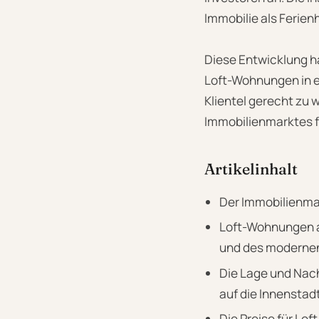
Immobilie als Ferie
Diese Entwicklung ha
Loft-Wohnungen in e
Klientel gerecht zu 
Immobilienmarktes f
Artikelinhalt
Der Immobilienma
Loft-Wohnungen au
und des moderne
Die Lage und Nac
auf die Innenstad
Die Preise für Lo