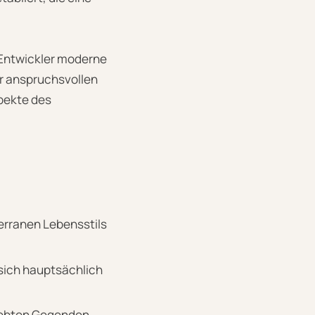
 Entwickler moderne
r anspruchsvollen
spekte des
erranen Lebensstils
sich hauptsächlich
liebten Gegenden