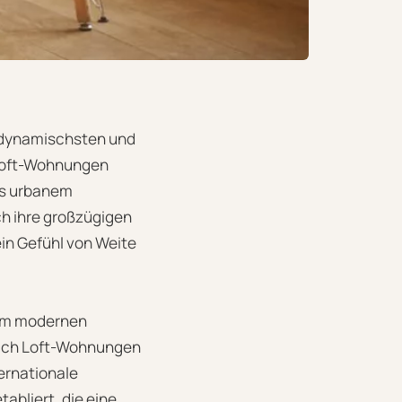
r dynamischsten und
 Loft-Wohnungen
aus urbanem
ch ihre großzügigen
in Gefühl von Weite
nem modernen
nach Loft-Wohnungen
ternationale
tabliert, die eine