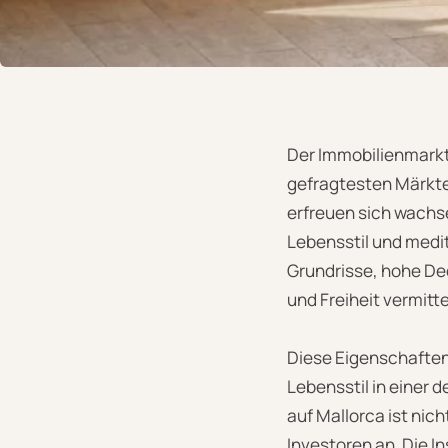
Der Immobilienmarkt
gefragtesten Märkt
erfreuen sich wachse
Lebensstil und medi
Grundrisse, hohe De
und Freiheit vermitte
Diese Eigenschaften
Lebensstil in einer
auf Mallorca ist nic
Investoren an. Die In