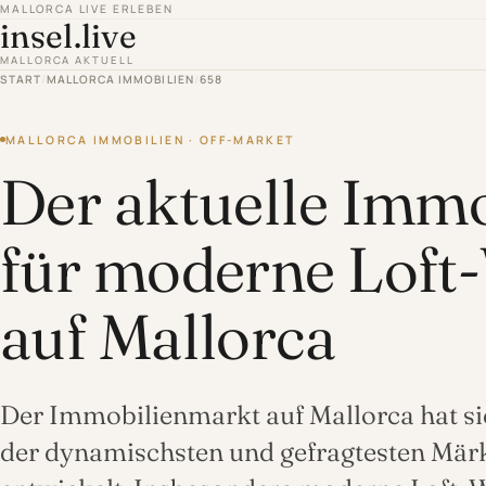
MALLORCA LIVE ERLEBEN
insel.live
MALLORCA AKTUELL
START
/
MALLORCA IMMOBILIEN
/
658
MALLORCA IMMOBILIEN · OFF-MARKET
Der aktuelle Imm
für moderne Lof
auf Mallorca
Der Immobilienmarkt auf Mallorca hat sic
der dynamischsten und gefragtesten Mär