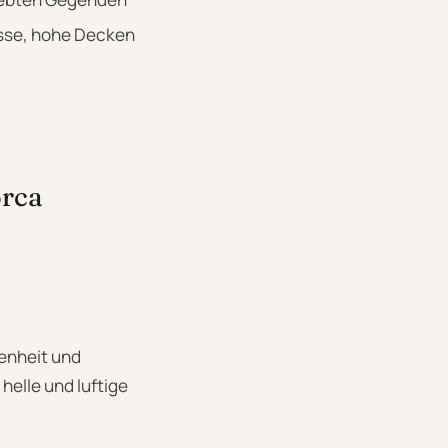
isse, hohe Decken
orca
fenheit und
helle und luftige