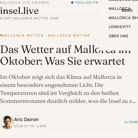
MALLORCA LIVE ERLEBEN
● TÄGLICH FRISCH VON DER INSEL
insel.live
MALLORCA
MENÜ
MALLORCA SE
START
/
MALLORCA WETTER
/
1090
LONGEVITY
MALLORCA WETTER · MALLORCA WETTER
ÜBER UNS
Das Wetter auf Mallorca im
Oktober: Was Sie erwartet
Im Oktober zeigt sich das Klima auf Mallorca in
einem besonders angenehmen Licht. Die
Temperaturen sind im Vergleich zu den heißen
Sommermonaten deutlich milder, was die Insel zu e…
Aric Dairon
IL-1090
2025-07-15 · 6 MIN