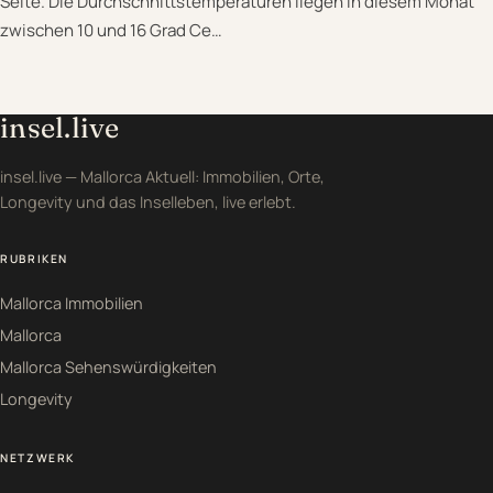
Seite. Die Durchschnittstemperaturen liegen in diesem Monat
zwischen 10 und 16 Grad Ce…
insel.live
insel.live — Mallorca Aktuell: Immobilien, Orte,
Longevity und das Inselleben, live erlebt.
RUBRIKEN
Mallorca Immobilien
Mallorca
Mallorca Sehenswürdigkeiten
Longevity
NETZWERK