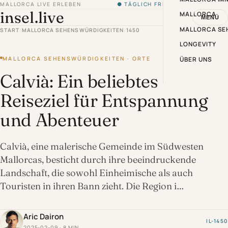
MALLORCA LIVE ERLEBEN
● TÄGLICH FRISCH VON DER INSEL
insel.live
MALLORCA
MENÜ
MALLORCA SE
START
/
MALLORCA SEHENSWÜRDIGKEITEN
/
1450
LONGEVITY
MALLORCA SEHENSWÜRDIGKEITEN · ORTE
ÜBER UNS
Calvià: Ein beliebtes
Reiseziel für Entspannung
und Abenteuer
Calvià, eine malerische Gemeinde im Südwesten
Mallorcas, besticht durch ihre beeindruckende
Landschaft, die sowohl Einheimische als auch
Touristen in ihren Bann zieht. Die Region i…
Aric Dairon
IL-1450
2025-02-09 · 8 MIN