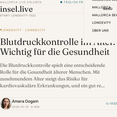
MALLORCA LIVE ERLEBEN
● TÄGLICH FRISCH VON DER INSEL
insel.live
MALLORCA
MENÜ
MALLORCA SE
START
/
LONGEVITY
/
1322
LONGEVITY
LONGEVITY · LONGEVITY
ÜBER UNS
Blutdruckkontrolle im Alter:
Wichtig für die Gesundheit
Die Blutdruckkontrolle spielt eine entscheidende
Rolle für die Gesundheit älterer Menschen. Mit
zunehmendem Alter steigt das Risiko für
kardiovaskuläre Erkrankungen, und ein gut re…
Amara Gogain
IL-1322
2025-10-10 · 6 MIN