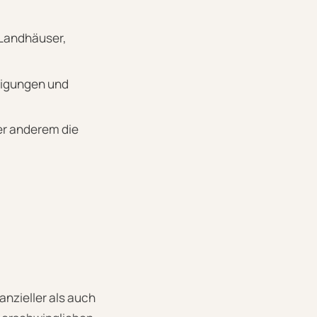
 Landhäuser,
migungen und
er anderem die
anzieller als auch