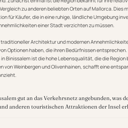
nd. Zunächst einmal ist die Region bekannt für ihre relati
Vergleich zu anderen beliebten Orten auf Mallorca. Dies 
tion für Käufer, die in eine ruhige, ländliche Umgebung in
Annehmlichkeiten einer Stadt verzichten zu müssen.
 traditioneller Architektur und modernen Annehmlichkeite
 von Optionen haben, die ihren Bedürfnissen entsprechen. E
n Binissalem ist die hohe Lebensqualität, die die Region b
n von Weinbergen und Olivenhainen, schafft eine entsp
anzieht.
issalem gut an das Verkehrsnetz angebunden, was d
nd anderen touristischen Attraktionen der Insel erl