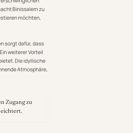
v erschwinglichen
macht Binissalem zu
vestieren möchten,
n sorgt dafür, dass
in weiterer Vorteil
ietet. Die idyllische
annende Atmosphäre,
en Zugang zu
eichtert.