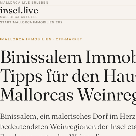
MALLORCA LIVE ERLEBEN
insel.live
MALLORCA AKTUELL
START
/
MALLORCA IMMOBILIEN
/
202
MALLORCA IMMOBILIEN · OFF-MARKET
Binissalem Immobi
Tipps für den Hau
Mallorcas Weinre
Binissalem, ein malerisches Dorf im Herze
bedeutendsten Weinregionen der Insel etab