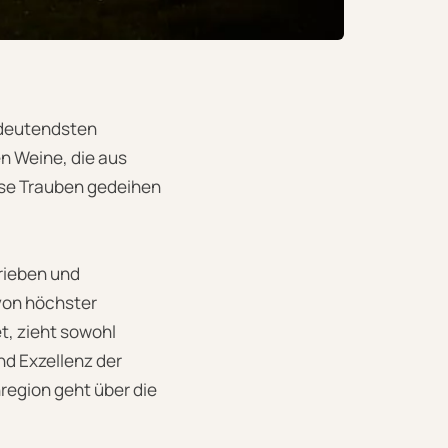
bedeutendsten
en Weine, die aus
ese Trauben gedeihen
rieben und
von höchster
t, zieht sowohl
nd Exzellenz der
region geht über die