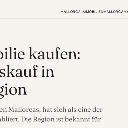
MALLORCA IMMOBILIEN
MALLORCA
M
lie kaufen:
skauf in
gion
n Mallorcas, hat sich als eine der
liert. Die Region ist bekannt für