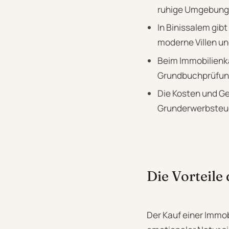
ruhige Umgebung 
In Binissalem gib
moderne Villen un
Beim Immobilienk
Grundbuchprüfun
Die Kosten und G
Grunderwerbsteue
Die Vorteile
Der Kauf einer Immobi