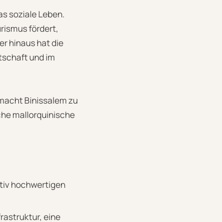
as soziale Leben.
rismus fördert,
er hinaus hat die
tschaft und im
 macht Binissalem zu
sche mallorquinische
ativ hochwertigen
frastruktur, eine