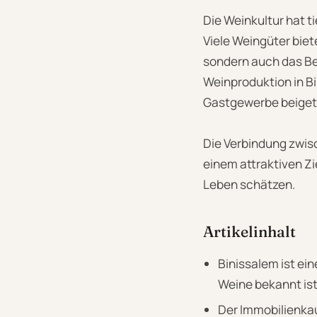
Die Weinkultur hat t
Viele Weingüter bie
sondern auch das Bew
Weinproduktion in Bi
Gastgewerbe beiget
Die Verbindung zwisc
einem attraktiven Zi
Leben schätzen.
Artikelinhalt
Binissalem ist ei
Weine bekannt ist
Der Immobilienkauf