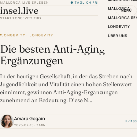
MALLORCA LIVE ERLEBEN
● TÄGLICH FRISCH VON DER INSEL
insel.live
MALLORCA
MENÜ
MALLORCA SE
START
/
LONGEVITY
/
1183
LONGEVITY
LONGEVITY · LONGEVITY
ÜBER UNS
Die besten Anti-Aging-
Ergänzungen
In der heutigen Gesellschaft, in der das Streben nach
Jugendlichkeit und Vitalität einen hohen Stellenwert
einnimmt, gewinnen Anti-Aging-Ergänzungen
zunehmend an Bedeutung. Diese N…
Amara Gogain
IL-1183
2025-07-15 · 7 MIN