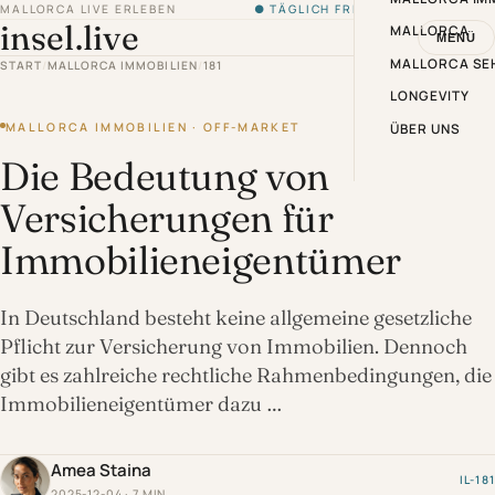
MALLORCA LIVE ERLEBEN
● TÄGLICH FRISCH VON DER INSEL
insel.live
MALLORCA
MENÜ
MALLORCA SE
START
/
MALLORCA IMMOBILIEN
/
181
LONGEVITY
MALLORCA IMMOBILIEN · OFF-MARKET
ÜBER UNS
Die Bedeutung von
Versicherungen für
Immobilieneigentümer
In Deutschland besteht keine allgemeine gesetzliche
Pflicht zur Versicherung von Immobilien. Dennoch
gibt es zahlreiche rechtliche Rahmenbedingungen, die
Immobilieneigentümer dazu …
Amea Staina
IL-181
2025-12-04 · 7 MIN