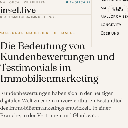
MALLORCA LIVE ERLEBEN
● TÄGLICH FRISCH VON DER INSEL
insel.live
MALLORCA
MENÜ
MALLORCA SE
START
/
MALLORCA IMMOBILIEN
/
486
LONGEVITY
MALLORCA IMMOBILIEN · OFF-MARKET
ÜBER UNS
Die Bedeutung von
Kundenbewertungen und
Testimonials im
Immobilienmarketing
Kundenbewertungen haben sich in der heutigen
digitalen Welt zu einem unverzichtbaren Bestandteil
des Immobilienmarketings entwickelt. In einer
Branche, in der Vertrauen und Glaubwü…