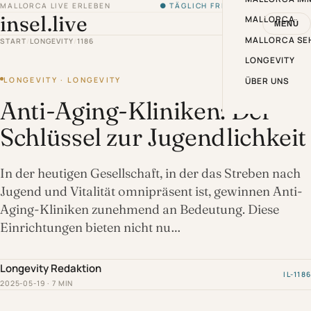
MALLORCA LIVE ERLEBEN
● TÄGLICH FRISCH VON DER INSEL
insel.live
MALLORCA
MENÜ
MALLORCA SE
START
/
LONGEVITY
/
1186
LONGEVITY
LONGEVITY · LONGEVITY
ÜBER UNS
Anti-Aging-Kliniken: Der
Schlüssel zur Jugendlichkeit
In der heutigen Gesellschaft, in der das Streben nach
Jugend und Vitalität omnipräsent ist, gewinnen Anti-
Aging-Kliniken zunehmend an Bedeutung. Diese
Einrichtungen bieten nicht nu…
Longevity Redaktion
IL-1186
2025-05-19 · 7 MIN